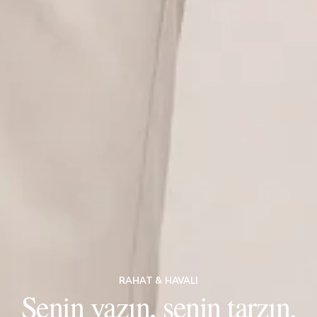
RAHAT & HAVALI
Senin yazın, senin tarzın.