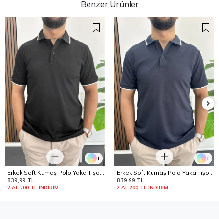
Benzer Ürünler
+
+
Erkek Soft Kumaş Polo Yaka Tişört
Erkek Soft Kumaş Polo Yaka Tişört
Siyah Edw506
Lacivert Edw506
839,99 TL
839,99 TL
2 AL 200 TL İNDİRİM
2 AL 200 TL İNDİRİM