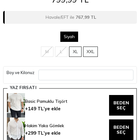
Havale/EFT ile
767,99 TL
Siyah
M
L
XL
XXL
Boy ve Kilonuz
YAZ FIRSATI
Basic Pamuklu Tişört
BEDEN
SEÇ
+149 TL’ye ekle
Hakim Yaka Gömlek
BEDEN
SEÇ
+299 TL’ye ekle