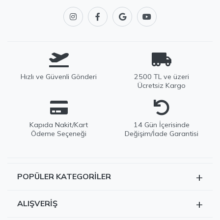
Hızlı ve Güvenli Gönderi
2500 TL ve üzeri
Ücretsiz Kargo
Kapıda Nakit/Kart
14 Gün İçerisinde
Ödeme Seçeneği
Değişim/İade Garantisi
+
POPÜLER KATEGORILER
EDWOX Destek
Genellikle birkaç dakika içinde yanıtlıyoruz
Tüm Ürünler
+
ALIŞVERIŞ
Kazak