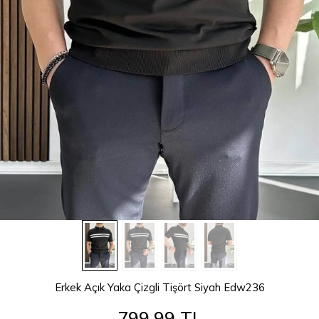
Erkek Açık Yaka Çizgli Tişört Siyah Edw236
799,99 TL