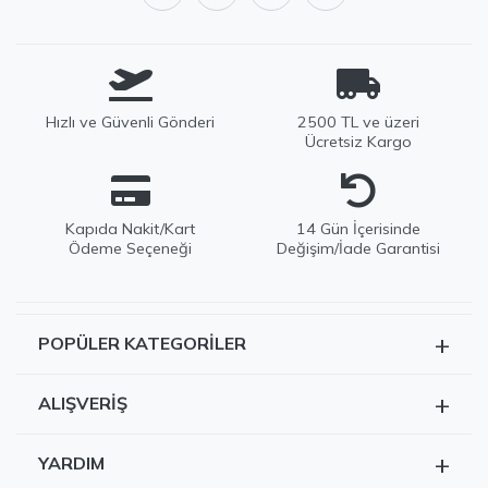
Hızlı ve Güvenli Gönderi
2500 TL ve üzeri
Ücretsiz Kargo
Kapıda Nakit/Kart
14 Gün İçerisinde
Ödeme Seçeneği
Değişim/İade Garantisi
+
POPÜLER KATEGORILER
EDWOX Destek
Tüm Ürünler
Genellikle birkaç dakika içinde yanıtlıyoruz
+
ALIŞVERIŞ
Kazak
Siparişlerim
Hırka
+
YARDIM
Sepetim
Dış Giyim