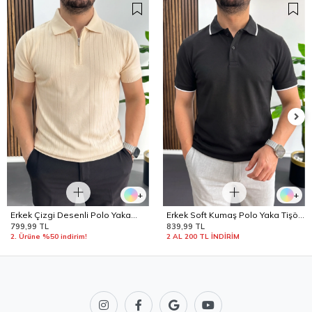
+
+
Erkek Çizgi Desenli Polo Yaka
Erkek Soft Kumaş Polo Yaka Tişört
Krem Edw458
Siyah Edw506
799,99 TL
839,99 TL
2. Ürüne %50 indirim!
2 AL 200 TL İNDİRİM