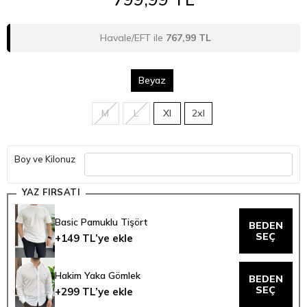
Havale/EFT ile
767,99 TL
Beyaz
M
L
Xl
2xl
Boy ve Kilonuz
YAZ FIRSATI
Basic Pamuklu Tişört
BEDEN
SEÇ
+149 TL’ye ekle
Hakim Yaka Gömlek
BEDEN
SEÇ
+299 TL’ye ekle