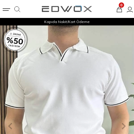
0
Kapıda Nakit/Kart Ödeme