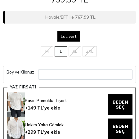
Havale/EFT ile
767,99 TL
Lacivert
M
L
XL
2XL
Boy ve Kilonuz
YAZ FIRSATI
Basic Pamuklu Tişört
BEDEN
SEÇ
+149 TL’ye ekle
Hakim Yaka Gömlek
BEDEN
SEÇ
+299 TL’ye ekle