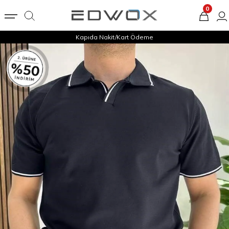
0
Kapıda Nakit/Kart Ödeme