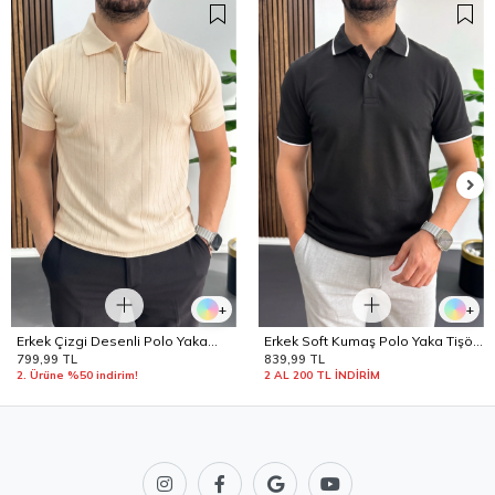
+
+
Erkek Çizgi Desenli Polo Yaka
Erkek Soft Kumaş Polo Yaka Tişört
Krem Edw458
Siyah Edw506
799,99 TL
839,99 TL
2. Ürüne %50 indirim!
2 AL 200 TL İNDİRİM