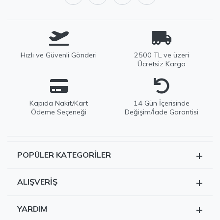
Hızlı ve Güvenli Gönderi
2500 TL ve üzeri
Ücretsiz Kargo
Kapıda Nakit/Kart
14 Gün İçerisinde
Ödeme Seçeneği
Değişim/İade Garantisi
+
POPÜLER KATEGORILER
EDWOX Destek
Tüm Ürünler
Genellikle birkaç dakika içinde yanıtlıyoruz
+
ALIŞVERIŞ
Kazak
Siparişlerim
Hırka
+
YARDIM
Sepetim
Dış Giyim