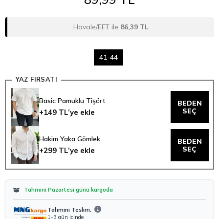
Havale/EFT ile
86,39 TL
41-44
YAZ FIRSATI
Basic Pamuklu Tişört
BEDEN
SEÇ
+149 TL’ye ekle
Hakim Yaka Gömlek
BEDEN
SEÇ
+299 TL’ye ekle
Tahmini Pazartesi günü kargoda
Tahmini Teslim:
1-3 gün içinde