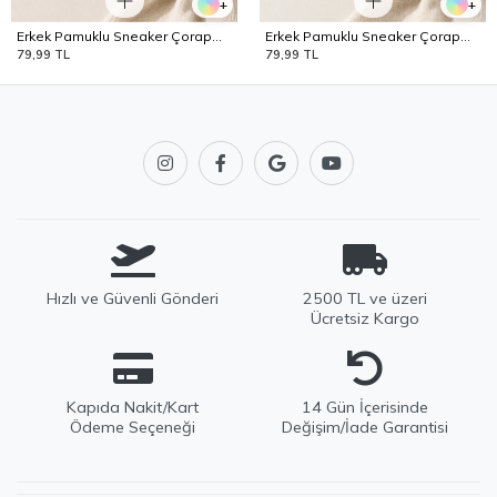
+
+
Erkek Pamuklu Sneaker Çorap
Erkek Pamuklu Sneaker Çorap
Lacivert
Mavi
79,99 TL
79,99 TL
Hızlı ve Güvenli Gönderi
2500 TL ve üzeri
Ücretsiz Kargo
Kapıda Nakit/Kart
14 Gün İçerisinde
Ödeme Seçeneği
Değişim/İade Garantisi