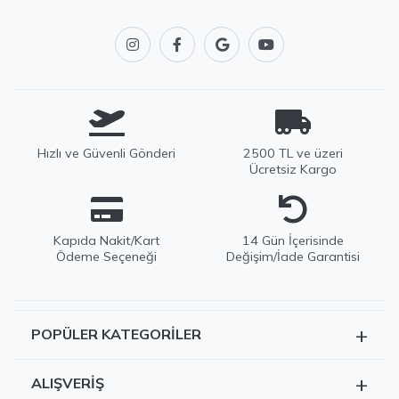
Hızlı ve Güvenli Gönderi
2500 TL ve üzeri
Ücretsiz Kargo
Kapıda Nakit/Kart
14 Gün İçerisinde
Ödeme Seçeneği
Değişim/İade Garantisi
+
POPÜLER KATEGORILER
EDWOX Destek
Tüm Ürünler
Genellikle birkaç dakika içinde yanıtlıyoruz
+
ALIŞVERIŞ
Kazak