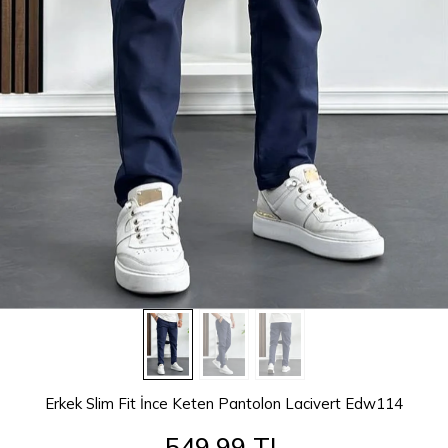
Erkek Slim Fit İnce Keten Pantolon Lacivert Edw114
549,99 TL