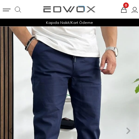
0
Kapıda Nakit/Kart Ödeme