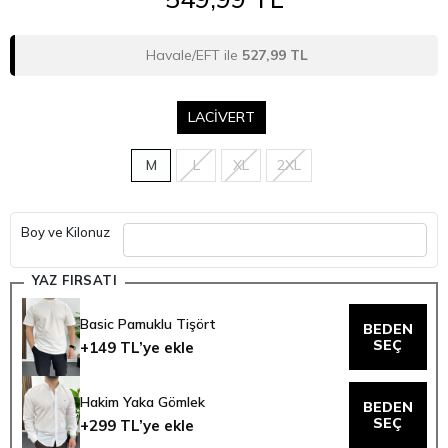
Havale/EFT ile
527,99 TL
LACİVERT
M
L
XL
2XL
Boy ve Kilonuz
YAZ FIRSATI
Basic Pamuklu Tişört
BEDEN
SEÇ
+149 TL’ye ekle
Hakim Yaka Gömlek
BEDEN
SEÇ
+299 TL’ye ekle