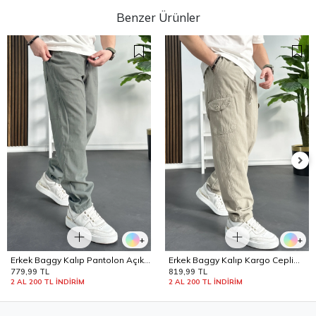
Benzer Ürünler
+
+
Erkek Baggy Kalıp Pantolon Açık
Erkek Baggy Kalıp Kargo Cepli
Yeşil Edw130
Pantolon Bej Edw131
779,99 TL
819,99 TL
2 AL 200 TL İNDİRİM
2 AL 200 TL İNDİRİM