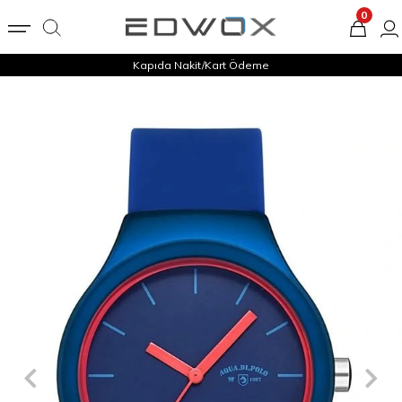
0
Kapıda Nakit/Kart Ödeme