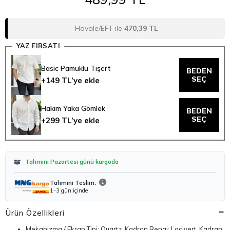
Havale/EFT ile
470,39 TL
YAZ FIRSATI
Basic Pamuklu Tişört
BEDEN
SEÇ
+149 TL’ye ekle
Hakim Yaka Gömlek
BEDEN
SEÇ
+299 TL’ye ekle
Tahmini Pazartesi günü kargoda
Tahmini Teslim:
1-3 gün içinde
Ürün Özellikleri
Mekanizma / Ekran Tipi: Quartz, Kadran Rengi: Lacivert, Kadran