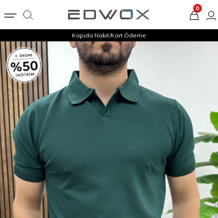
0
Kapıda Nakit/Kart Ödeme