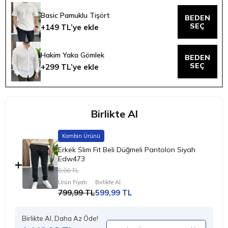
Basic Pamuklu Tişört
BEDEN
SEÇ
+149 TL’ye ekle
Hakim Yaka Gömlek
BEDEN
SEÇ
+299 TL’ye ekle
Birlikte Al
Kombin Ürünü
Erkek Slim Fit Beli Düğmeli Pantolon Siyah
Edw473
+
0,00 TL
Ürün Fiyatı
Birlikte Al
799,99 TL
599,99 TL
Birlikte Al, Daha Az Öde!