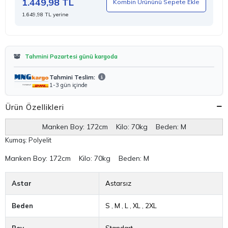
1.449,98 TL
Kombin Ürününü Sepete Ekle
1.649,98 TL yerine
Tahmini Pazartesi günü kargoda
Tahmini Teslim:
1-3 gün içinde
Ürün Özellikleri
Manken Boy: 172cm Kilo: 70kg Beden: M
Kumaş: Polyelit
Manken Boy:
172cm Kilo: 70kg Beden: M
Astar
Astarsız
Beden
S
,
M
,
L
,
XL
,
2XL
Boy
Standart