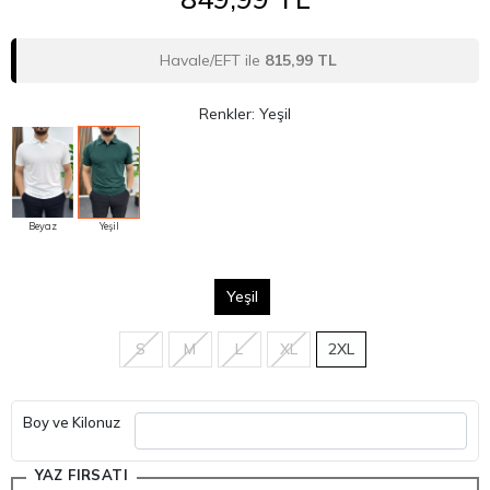
Havale/EFT ile
815,99 TL
Renkler: Yeşil
Beyaz
Yeşil
Yeşil
S
M
L
XL
2XL
Boy ve Kilonuz
YAZ FIRSATI