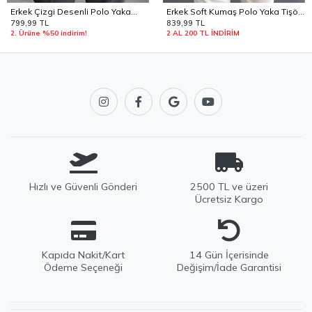
Erkek Çizgi Desenli Polo Yaka
Erkek Soft Kumaş Polo Yaka Tişört
Krem Edw458
Siyah Edw506
799,99 TL
839,99 TL
2. Ürüne %50 indirim!
2 AL 200 TL İNDİRİM
Hızlı ve Güvenli Gönderi
2500 TL ve üzeri
Ücretsiz Kargo
Kapıda Nakit/Kart
14 Gün İçerisinde
Ödeme Seçeneği
Değişim/İade Garantisi