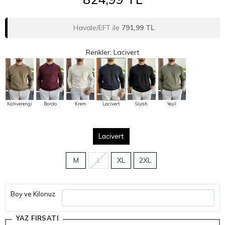
Havale/EFT ile
791,99 TL
Renkler: Lacivert
Kahverengi
Bordo
Krem
Lacivert
Siyah
Yeşil
Lacivert
M
L
XL
2XL
Boy ve Kilonuz
YAZ FIRSATI