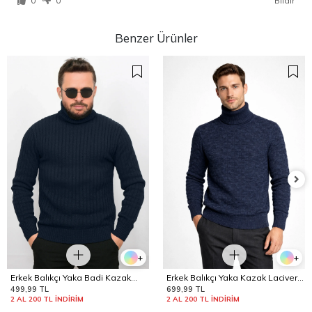
0
0
Bildir
Benzer Ürünler
+
+
Erkek Balıkçı Yaka Badi Kazak
Erkek Balıkçı Yaka Kazak Lacivert
Edw442
Edw441
499,99 TL
699,99 TL
2 AL 200 TL İNDİRİM
2 AL 200 TL İNDİRİM