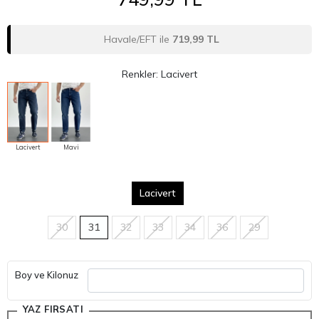
Havale/EFT ile
719,99 TL
Renkler: Lacivert
Lacivert
Mavi
Lacivert
30
31
32
33
34
36
29
Boy ve Kilonuz
YAZ FIRSATI