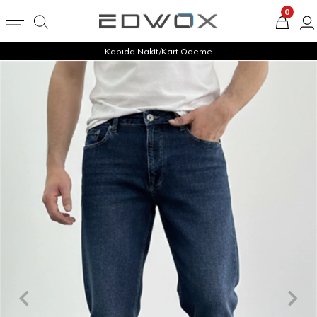
0
Kapıda Nakit/Kart Ödeme