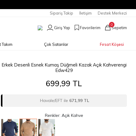
Sipariş Takip
İletişim
Destek Merkezi
0
Giriş Yap
Favorilerim
Sepetim
t Takım
Çok Satanlar
Fırsat Köşesi
Erkek Desenli Esnek Kumaş Düğmeli Kazak Açık Kahverengi
Edw429
699,99 TL
Havale/EFT ile
671,99 TL
Renkler: Açık Kahve