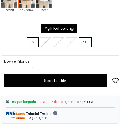
Lacivert
Açık Kahve
Beyaz
Açık Kahverengi
S
M
L
XL
2XL
Boy ve Kilonuz
Sepete Ekle
Bugün kargoda
–
2 saat 43 dakika içinde
sipariş verirsen
Tahmini Teslim:
1-3 gün içinde