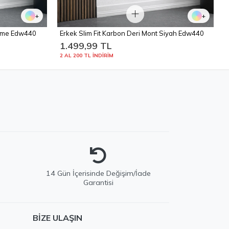
+
+
Füme Edw440
Erkek Slim Fit Karbon Deri Mont Siyah Edw440
1.499,99 TL
2 AL 200 TL İNDİRİM
e
14 Gün İçerisinde Değişim/İade
Garantisi
EDWOX Destek
BIZE ULAŞIN
Genellikle birkaç dakika içinde yanıtlıyoruz