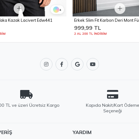
+
 Yaka Kazak Lacivert Edw441
Erkek Slim Fit Karbon Deri Mont 
L
999,99 TL
İRİM
2 AL 200 TL İNDİRİM
0 TL ve üzeri Ücretsiz Kargo
Kapıda Nakit/Kart Ödem
Seçeneği
VERIŞ
YARDIM