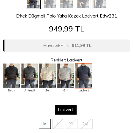
Havale/EFT ile
911,99 TL
Renkler: Lacivert
Siyah
Antrasit
Bej
Gri
Lacivert
Lacivert
M
L
XL
2XL
Boy ve Kilonuz
YAZ FIRSATI