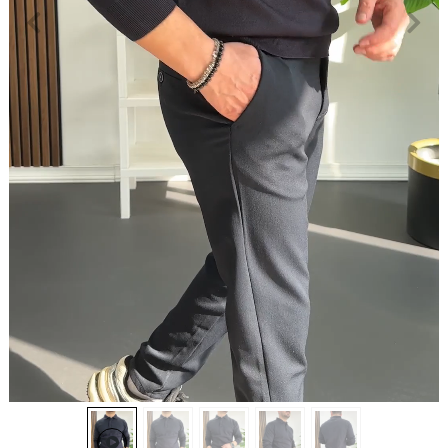
Erkek Düğmeli Polo Yaka Kazak Lacivert Edw231
949,99 TL