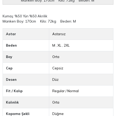
Astar
Astarsız
Beden
M
,
XL
,
2XL
Boy
Orta
Cep
Cepsiz
Desen
Düz
Fit / Kalıp
Regular / Normal
Kalınlık
Orta
Kapama Şekli
Düğme
Kol Tipi
Uzun Kol
Kumaş Tipi
Dokuma