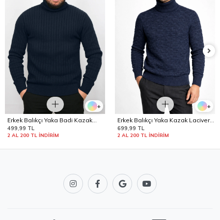
+
+
Erkek Balıkçı Yaka Badi Kazak
Erkek Balıkçı Yaka Kazak Lacivert
Edw442
Edw441
499,99 TL
699,99 TL
2 AL 200 TL İNDİRİM
2 AL 200 TL İNDİRİM
Hızlı ve Güvenli Gönderi
2500 TL ve üzeri
Ücretsiz Kargo