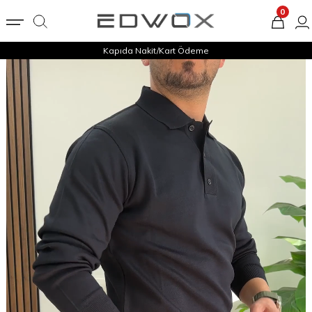
0
Kapıda Nakit/Kart Ödeme