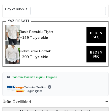
Basic Pamuklu Tişört
BEDEN
SEÇ
+149 TL’ye ekle
Hakim Yaka Gömlek
BEDEN
SEÇ
+299 TL’ye ekle
Tahmini Pazartesi günü kargoda
Tahmini Teslim:
1-3 gün içinde
Ürün Özellikleri
Manken Boy: 170cm Kilo: 72kg Beden: M
Kumaş: %50 Yün %50 Akrilik
Manken Boy: 170cm Kilo: 72kg Beden: M