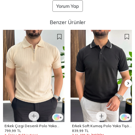
Yorum Yap
Benzer Ürünler
+
+
Erkek Çizgi Desenli Polo Yaka
Erkek Soft Kumaş Polo Yaka Tişört
Krem Edw458
Siyah Edw506
799,99 TL
839,99 TL