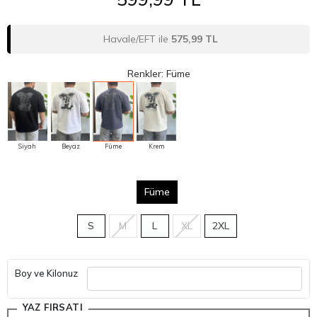
Havale/EFT ile
575,99 TL
Renkler: Füme
Siyah
Beyaz
Füme
Krem
Füme
S
M
L
XL
2XL
Boy ve Kilonuz
YAZ FIRSATI