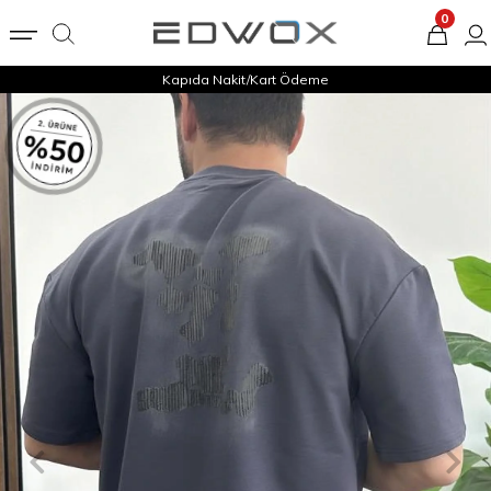
0
Kapıda Nakit/Kart Ödeme