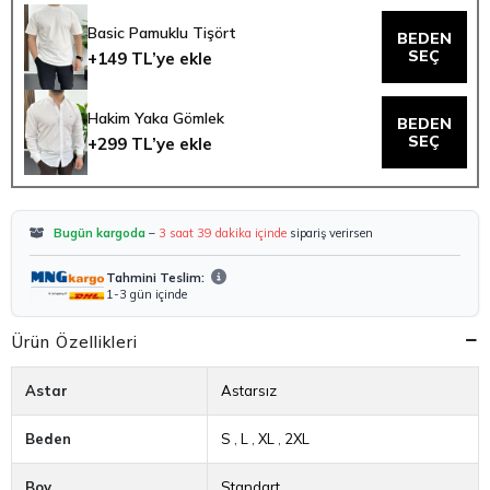
Basic Pamuklu Tişört
BEDEN
SEÇ
+149 TL’ye ekle
Hakim Yaka Gömlek
BEDEN
SEÇ
+299 TL’ye ekle
Bugün kargoda
–
3 saat 39 dakika içinde
sipariş verirsen
Tahmini Teslim:
1-3 gün içinde
Ürün Özellikleri
Astar
Astarsız
Beden
S
,
L
,
XL
,
2XL
Boy
Standart