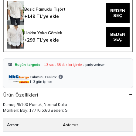
Basic Pamuklu Tişört
BEDEN
SEÇ
+149 TL’ye ekle
Hakim Yaka Gömlek
BEDEN
SEÇ
+299 TL’ye ekle
Bugün kargoda
–
13 saat 38 dakika içinde
sipariş verirsen
Tahmini Teslim:
1-3 gün içinde
Ürün Özellikleri
Kumaş: %100 Pamuk, Normal Kalıp
Manken: Boy: 177 Kilo:68 Beden: S
Astar
Astarsız