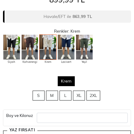
Havale/EFT ile
863,99 TL
Renkler: Krem
Siyah
Kahverengi
Krem
Lacivert
Yeşil
Krem
S
M
L
XL
2XL
Boy ve Kilonuz
YAZ FIRSATI