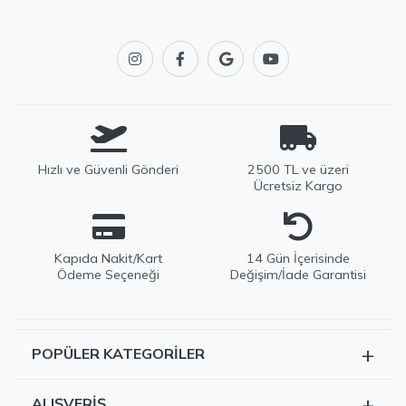
Hızlı ve Güvenli Gönderi
2500 TL ve üzeri
Ücretsiz Kargo
Kapıda Nakit/Kart
14 Gün İçerisinde
Ödeme Seçeneği
Değişim/İade Garantisi
+
POPÜLER KATEGORILER
EDWOX Destek
Genellikle birkaç dakika içinde yanıtlıyoruz
Tüm Ürünler
+
ALIŞVERIŞ