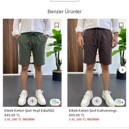
Benzer Ürünler
+
+
Erkek Keten Şort Yeşil Edw502
Erkek Keten Şort Kahverengi
Edw502
899,99 TL
899,99 TL
2 AL 200 TL İNDİRİM
2 AL 200 TL İNDİRİM