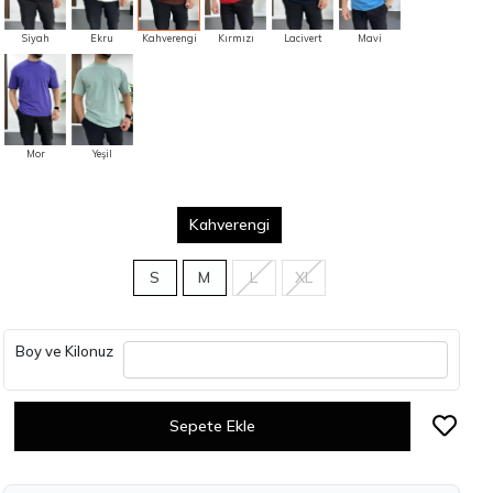
Siyah
Ekru
Kahverengi
Kırmızı
Lacivert
Mavi
Mor
Yeşil
Kahverengi
S
M
L
XL
Boy ve Kilonuz
Sepete Ekle