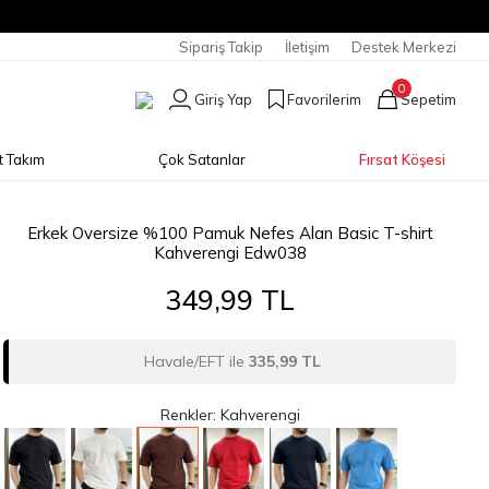
Sipariş Takip
İletişim
Destek Merkezi
0
Giriş Yap
Favorilerim
Sepetim
t Takım
Çok Satanlar
Fırsat Köşesi
Erkek Oversize %100 Pamuk Nefes Alan Basic T-shirt
Kahverengi Edw038
349,99 TL
Havale/EFT ile
335,99 TL
Renkler: Kahverengi