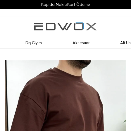
Kapıda Nakit/Kart Ödeme
Dış Giyim
Aksesuar
Alt Üs