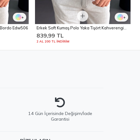
+
+
t Bordo Edw506
Erkek Soft Kumaş Polo Yaka Tişört Kahverengi
Edw506
839,99 TL
2 AL 200 TL İNDİRİM
e
14 Gün İçerisinde Değişim/İade
Garantisi
EDWOX Destek