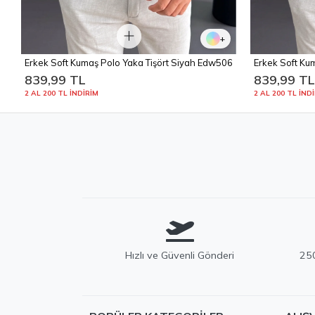
+
Erkek Soft Kumaş Polo Yaka Tişört Siyah Edw506
Erkek Soft Kum
Edw506
839,99 TL
839,99 T
2 AL 200 TL İNDİRİM
2 AL 200 TL İND
Hızlı ve Güvenli Gönderi
250