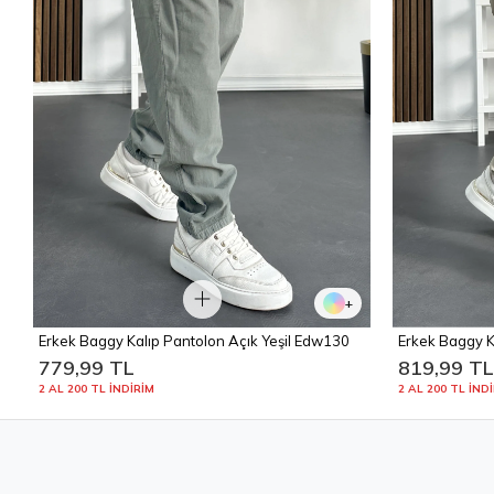
+
Erkek Baggy Kalıp Pantolon Açık Yeşil Edw130
Erkek Baggy K
Edw131
779,99 TL
819,99 T
2 AL 200 TL İNDİRİM
2 AL 200 TL İND