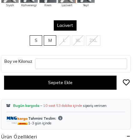
Siyah
Kahverengi
Krem
Lacivert
Yeşil
Lacivert
S
M
L
XL
2XL
Boy ve Kilonuz
Sepete Ekle
Bugün kargoda
–
10 saat 53 dakika içinde
sipariş verirsen
Tahmini Teslim:
1-3 gün içinde
Ürün Özellikleri