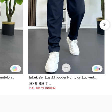
+
+
antolon
Erkek Beli Lastikli Jogger Pantolon Lacivert
Edw354
979,99 TL
2 AL 200 TL İNDİRİM