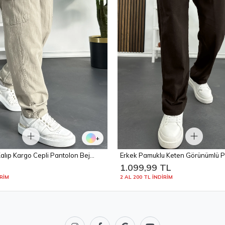
+
alıp Kargo Cepli Pantolon Bej
Erkek Pamuklu Keten Görünümlü P
Kahverengi Edw443
L
1.099,99 TL
İRİM
2 AL 200 TL İNDİRİM