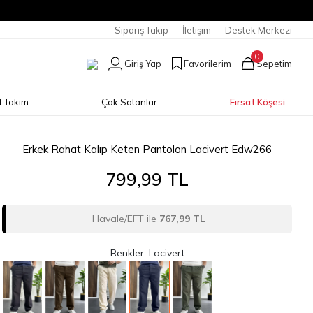
Sipariş Takip
İletişim
Destek Merkezi
0
Giriş Yap
Favorilerim
Sepetim
t Takım
Çok Satanlar
Fırsat Köşesi
Erkek Rahat Kalıp Keten Pantolon Lacivert Edw266
799,99 TL
Havale/EFT ile
767,99 TL
Renkler: Lacivert