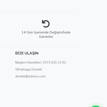
e
14 Gün İçerisinde Değişim/İade
Garantisi
EDWOX Destek
BIZE ULAŞIN
Genellikle birkaç dakika içinde yanıtlıyoruz
Müşteri Hizmetleri: 0372 615 13 02
Whatsapp Destek
destek@edwox.com