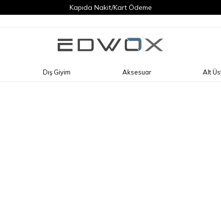
Kapıda Nakit/Kart Ödeme
Dış Giyim
Aksesuar
Alt Üs