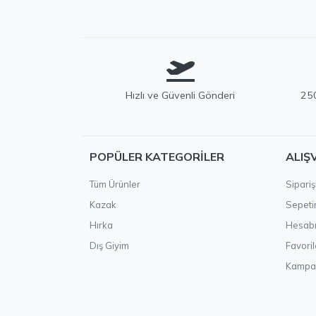
Hızlı ve Güvenli Gönderi
250
POPÜLER KATEGORILER
ALIŞ
Tüm Ürünler
Sipariş
Kazak
Sepet
Hırka
Hesab
Dış Giyim
Favoril
Kampa