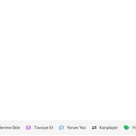
lerime Ekle
Tavsiye Et
Yorum Yaz
Karşılaştır
F