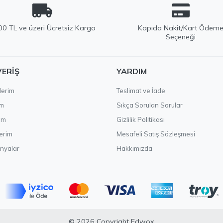
0 TL ve üzeri Ücretsiz Kargo
Kapıda Nakit/Kart Ödem
Seçeneği
VERIŞ
YARDIM
lerim
Teslimat ve İade
im
Sıkça Sorulan Sorular
ım
Gizlilik Politikası
erim
Mesafeli Satış Sözleşmesi
nyalar
Hakkımızda
© 2026 Copyright Edwox