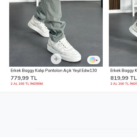
+
Erkek Baggy Kalıp Pantolon Açık Yeşil Edw130
Erkek Baggy K
Edw131
779,99 TL
819,99 T
2 AL 200 TL İNDİRİM
2 AL 200 TL İND