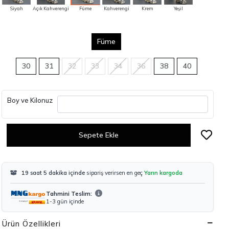
Siyah
Açık Kahverengi
Füme
Kahverengi
Krem
Yeşil
Füme
30
31
32
33
34
36
38
40
Boy ve Kilonuz
Sepete Ekle
19 saat 5 dakika içinde
sipariş verirsen en geç
Yarın kargoda
Tahmini Teslim:
1-3 gün içinde
Ürün Özellikleri