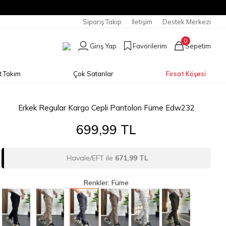
Sipariş Takip
İletişim
Destek Merkezi
0
Giriş Yap
Favorilerim
Sepetim
t Takım
Çok Satanlar
Fırsat Köşesi
Erkek Regular Kargo Cepli Pantolon Füme Edw232
699,99 TL
Havale/EFT ile
671,99 TL
Renkler: Füme