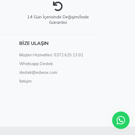
e
14 Gün İçerisinde Değişim/İade
Garantisi
EDWOX Destek
BIZE ULAŞIN
Genellikle birkaç dakika içinde yanıtlıyoruz
Müşteri Hizmetleri: 0372 615 13 02
Whatsapp Destek
destek@edwox.com
İletişim