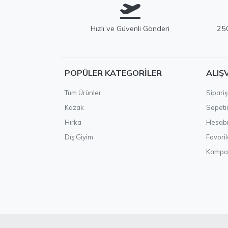
Hızlı ve Güvenli Gönderi
250
POPÜLER KATEGORILER
ALIŞ
Tüm Ürünler
Sipariş
Kazak
Sepet
Hırka
Hesab
Dış Giyim
Favoril
Kampa