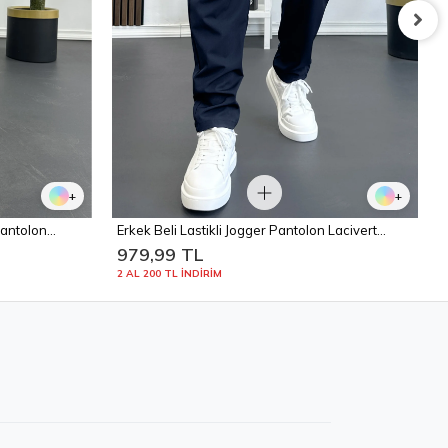
+
+
antolon
Erkek Beli Lastikli Jogger Pantolon Lacivert
Edw354
979,99 TL
2 AL 200 TL İNDİRİM