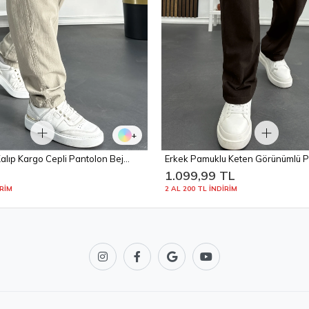
+
alıp Kargo Cepli Pantolon Bej
Erkek Pamuklu Keten Görünümlü P
Kahverengi Edw443
L
1.099,99 TL
İRİM
2 AL 200 TL İNDİRİM