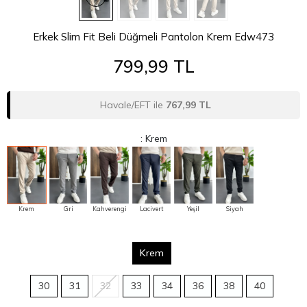
Havale/EFT ile
767,99 TL
: Krem
Krem
Gri
Kahverengi
Lacivert
Yeşil
Siyah
Krem
30
31
32
33
34
36
38
40
Boy ve Kilonuz
YAZ FIRSATI