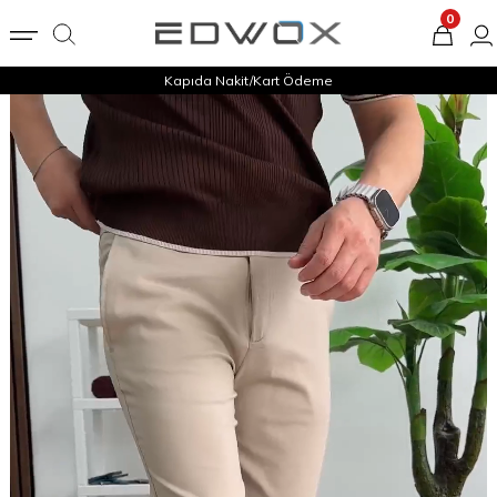
0
Kapıda Nakit/Kart Ödeme