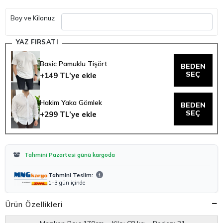
Basic Pamuklu Tişört
BEDEN
SEÇ
+149 TL’ye ekle
Hakim Yaka Gömlek
BEDEN
SEÇ
+299 TL’ye ekle
Tahmini Pazartesi günü kargoda
Tahmini Teslim:
1-3 gün içinde
Ürün Özellikleri
Manken Boy: 170cm Kilo: 68 kg Beden: 31
Astar
Astarsız
Beden
S
,
M
,
L
,
XL
,
2XL