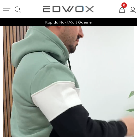
0
Kapıda Nakit/Kart Ödeme