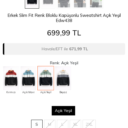
Erkek Slim Fit Renk Bloklu Kapüşonlu Sweatshirt Açık Yeşil
Edw438
699,99 TL
Havale/EFT ile
671,99 TL
Renk: Açık Yeşil
Kırmızı
Açık Mavi
Açık Yeşil
Beyaz
Açık Yeşil
S
M
L
XL
2XL