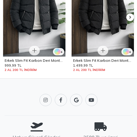
+
+
Erkek Slim Fit Karbon Deri Mont
Erkek Slim Fit Karbon Deri Mont
Füme Edw440
Siyah Edw440
999,99 TL
1.499,99 TL
2 AL 200 TL İNDİRİM
2 AL 200 TL İNDİRİM