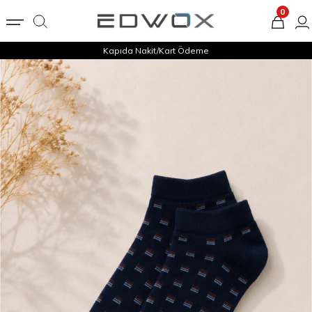
0
Kapıda Nakit/Kart Ödeme