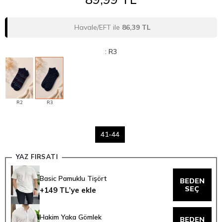
Havale/EFT ile
86,39 TL
: R3
R2
R3
41-44
YAZ FIRSATI
Basic Pamuklu Tişört
BEDEN
SEÇ
+149 TL’ye ekle
Hakim Yaka Gömlek
BEDEN