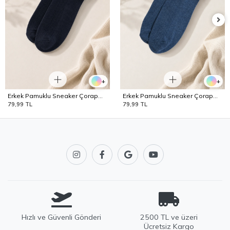
+
+
Erkek Pamuklu Sneaker Çorap
Erkek Pamuklu Sneaker Çorap
Lacivert
Mavi
79,99 TL
79,99 TL
Hızlı ve Güvenli Gönderi
2500 TL ve üzeri
Ücretsiz Kargo