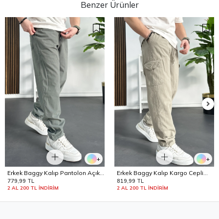
Benzer Ürünler
+
+
Erkek Baggy Kalıp Pantolon Açık
Erkek Baggy Kalıp Kargo Cepli
Yeşil Edw130
Pantolon Bej Edw131
779,99 TL
819,99 TL
2 AL 200 TL İNDİRİM
2 AL 200 TL İNDİRİM