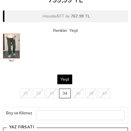
Havale/EFT ile
767,99 TL
Renkler: Yeşil
Yeşil
Yeşil
31
32
33
34
36
38
40
Boy ve Kilonuz
YAZ FIRSATI