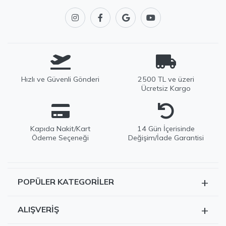
Hızlı ve Güvenli Gönderi
2500 TL ve üzeri
Ücretsiz Kargo
Kapıda Nakit/Kart
14 Gün İçerisinde
Ödeme Seçeneği
Değişim/İade Garantisi
+
POPÜLER KATEGORILER
EDWOX Destek
Tüm Ürünler
Genellikle birkaç dakika içinde yanıtlıyoruz
+
ALIŞVERIŞ
Kazak