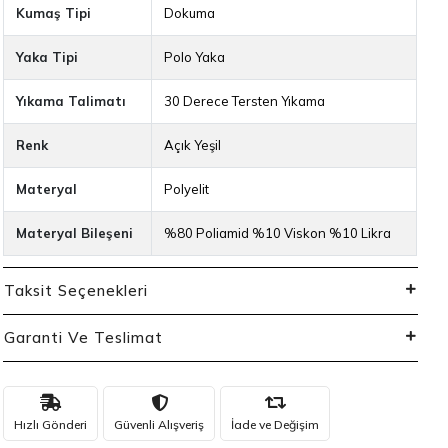
Kumaş Tipi
Dokuma
Yaka Tipi
Polo Yaka
Yıkama Talimatı
30 Derece Tersten Yıkama
Renk
Açık Yeşil
Materyal
Polyelit
Materyal Bileşeni
%80 Poliamid %10 Viskon %10 Likra
Taksit Seçenekleri
Garanti Ve Teslimat
Hızlı Gönderi
Güvenli Alışveriş
İade ve Değişim