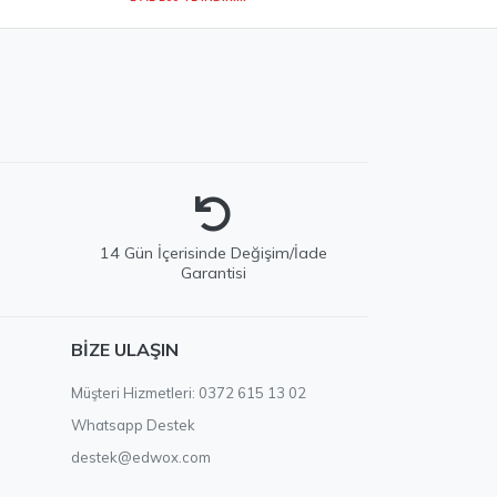
e
14 Gün İçerisinde Değişim/İade
Garantisi
EDWOX Destek
BIZE ULAŞIN
Genellikle birkaç dakika içinde yanıtlıyoruz
Müşteri Hizmetleri: 0372 615 13 02
Whatsapp Destek
destek@edwox.com