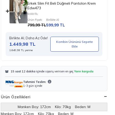
Erkek Slim Fit Beli Düğmeli Pantolon Krem
Edw473
+
0,00 TL
Ürün Fiyatı
Birlikte Al
799,99 TL
599,99 TL
Birlikte Al, Daha Az Öde!
Kombin Ürününü Sepete
1.449,98 TL
Ekle
1.649,98 TL yerine
15 saat 12 dakika içinde
sipariş verirsen en geç
Yarın kargoda
Tahmini Teslim:
1-3 gün içinde
Ürün Özellikleri
Manken Boy: 172cm Kilo: 70kg Beden: M
Manken Boy:
172cm Kilo: 70kg Beden: M