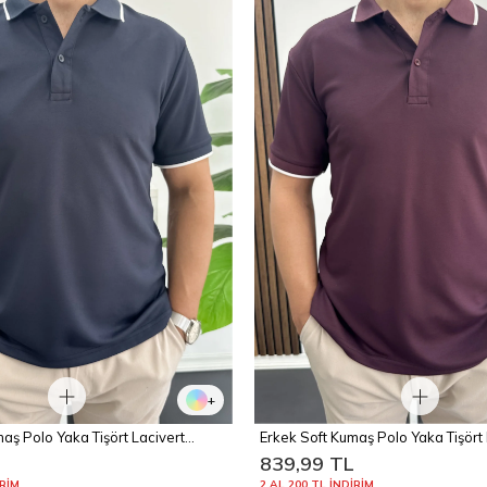
+
aş Polo Yaka Tişört Lacivert
Erkek Soft Kumaş Polo Yaka Tişör
L
839,99 TL
İRİM
2 AL 200 TL İNDİRİM