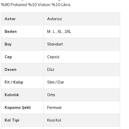
%80 Poliamid %10 Viskon %10 Likra
Astar
Astarsız
Beden
M
,
L
,
XL
,
2XL
Boy
Standart
Cep
Cepsiz
Desen
Düz
Fit / Kalıp
Slim / Dar
Kalınlık
Orta
Kapama Şekli
Fermuar
Kol Tipi
Kısa Kol