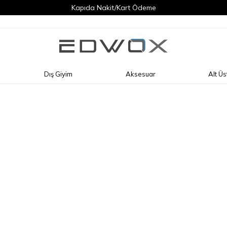
Kapıda Nakit/Kart Ödeme
Dış Giyim
Aksesuar
Alt Üs