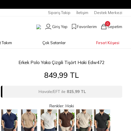
Sipariş Takip
İletişim
Destek Merkezi
0
Giriş Yap
Favorilerim
Sepetim
t Takım
Çok Satanlar
Fırsat Köşesi
Erkek Polo Yaka Çizgili Tişört Haki Edw472
849,99 TL
Havale/EFT ile
815,99 TL
Renkler: Haki