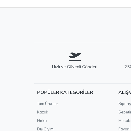
Hızlı ve Güvenli Gönderi
250
POPÜLER KATEGORILER
ALIŞ
Tüm Ürünler
Sipariş
Kazak
Sepet
Hırka
Hesab
Dış Giyim
Favoril