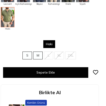
Lacivert
Açık Kahverengi
Beyaz
Kahverengi
Krem
Siyah
Haki
Haki
S
M
L
XL
2XL
Sepete Ekle
Birlikte Al
Kombin Ürünü