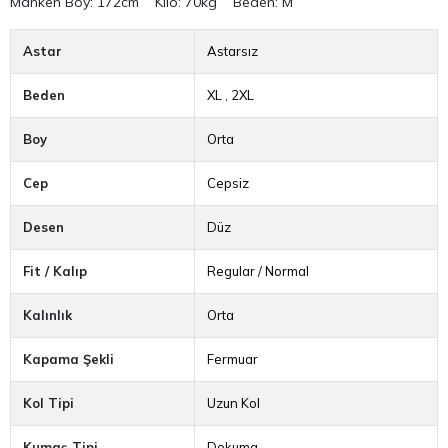
Manken Boy: 172cm Kilo: 70kg Beden: M
Astar
Astarsız
Beden
XL
,
2XL
Boy
Orta
Cep
Cepsiz
Desen
Düz
Fit / Kalıp
Regular / Normal
Kalınlık
Orta
Kapama Şekli
Fermuar
Kol Tipi
Uzun Kol
Kumaş Tipi
Dokuma