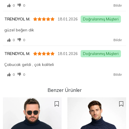
0
0
Bildir
TRENDYOL M.
18.01.2026
Doğrulanmış Müşteri
güzel beğen dik
0
0
Bildir
TRENDYOL M.
18.01.2026
Doğrulanmış Müşteri
Çabucak geldi , çok kaliteli
0
0
Bildir
Benzer Ürünler