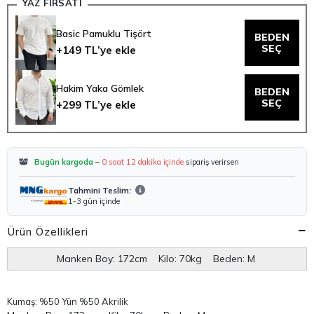
YAZ FIRSATI
Basic Pamuklu Tişört
BEDEN
SEÇ
+149 TL’ye ekle
Hakim Yaka Gömlek
BEDEN
SEÇ
+299 TL’ye ekle
Bugün kargoda
–
0 saat 12 dakika içinde
sipariş verirsen
Tahmini Teslim:
1-3 gün içinde
Ürün Özellikleri
Manken Boy: 172cm Kilo: 70kg Beden: M
Kumaş: %50 Yün %50 Akrilik