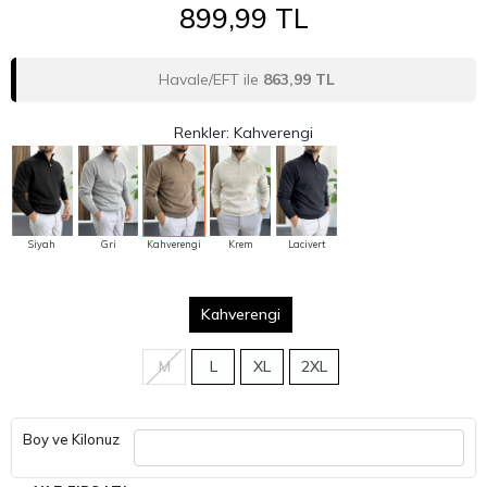
899,99 TL
Havale/EFT ile
863,99 TL
Renkler: Kahverengi
Siyah
Gri
Kahverengi
Krem
Lacivert
Kahverengi
M
L
XL
2XL
Boy ve Kilonuz