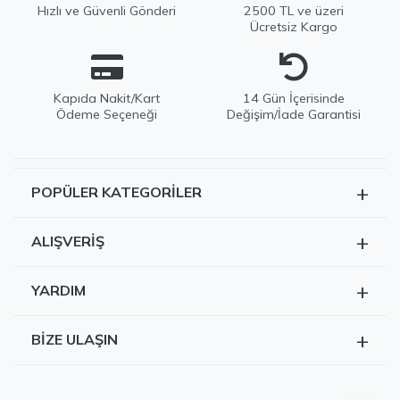
Hızlı ve Güvenli Gönderi
2500 TL ve üzeri
Ücretsiz Kargo
Kapıda Nakit/Kart
14 Gün İçerisinde
Ödeme Seçeneği
Değişim/İade Garantisi
+
POPÜLER KATEGORILER
EDWOX Destek
Genellikle birkaç dakika içinde yanıtlıyoruz
Tüm Ürünler
+
ALIŞVERIŞ
Kazak
Siparişlerim
Hırka
+
YARDIM
Sepetim
Dış Giyim
Değişim & İade Şartları
Hesabım
+
BIZE ULAŞIN
Sıkça Sorulan Sorular
Favorilerim
Müşteri Hizmetleri: 0372 615 13 02
Whatsapp Destek
Kampanyalar
Whatsapp Destek