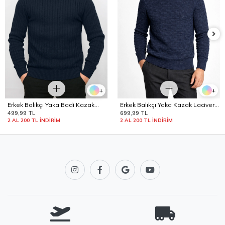
+
+
Erkek Balıkçı Yaka Badi Kazak
Erkek Balıkçı Yaka Kazak Lacivert
Edw442
Edw441
499,99 TL
699,99 TL
2 AL 200 TL İNDİRİM
2 AL 200 TL İNDİRİM