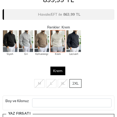
Havale/EFT ile
863,99 TL
Renkler: Krem
Siyah
Gri
Kahverengi
Krem
Lacivert
Krem
M
L
XL
2XL
Boy ve Kilonuz
YAZ FIRSATI