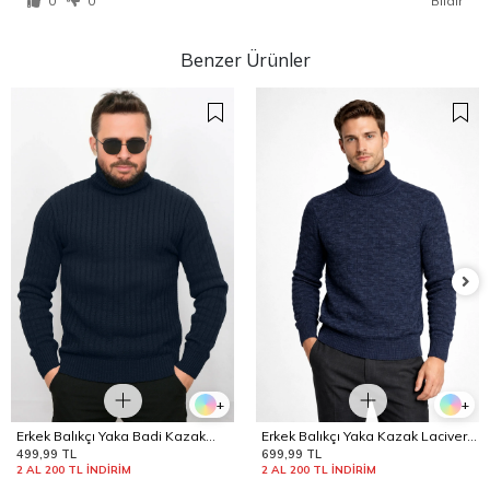
0
0
Bildir
Benzer Ürünler
+
+
Erkek Balıkçı Yaka Badi Kazak
Erkek Balıkçı Yaka Kazak Lacivert
Edw442
Edw441
499,99 TL
699,99 TL
2 AL 200 TL İNDİRİM
2 AL 200 TL İNDİRİM