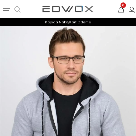
0
Kapıda Nakit/Kart Ödeme