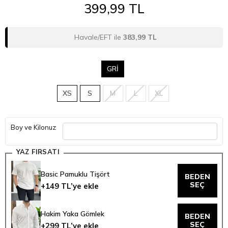
399,99 TL
Havale/EFT ile
383,99 TL
GRİ
XS
S
M
L
XL
Boy ve Kilonuz
YAZ FIRSATI
Basic Pamuklu Tişört
BEDEN
SEÇ
+149 TL’ye ekle
Hakim Yaka Gömlek
BEDEN
SEÇ
+299 TL’ye ekle