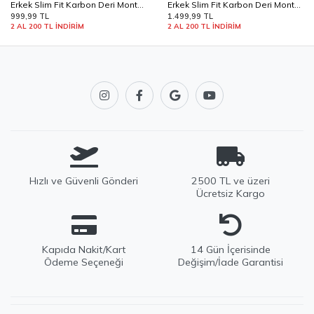
Erkek Slim Fit Karbon Deri Mont
Erkek Slim Fit Karbon Deri Mont
Füme Edw440
Siyah Edw440
999,99 TL
1.499,99 TL
2 AL 200 TL İNDİRİM
2 AL 200 TL İNDİRİM
Hızlı ve Güvenli Gönderi
2500 TL ve üzeri
Ücretsiz Kargo
Kapıda Nakit/Kart
14 Gün İçerisinde
Ödeme Seçeneği
Değişim/İade Garantisi