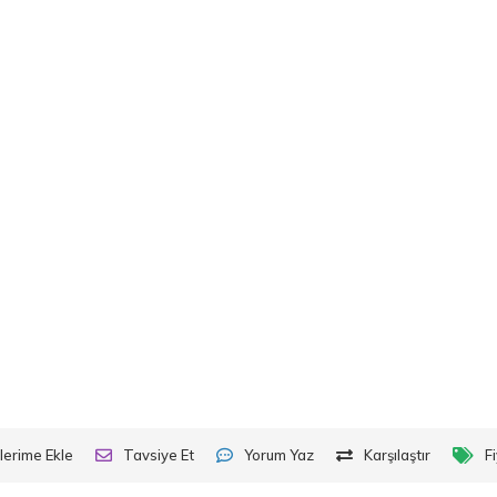
lerime Ekle
Tavsiye Et
Yorum Yaz
Karşılaştır
F