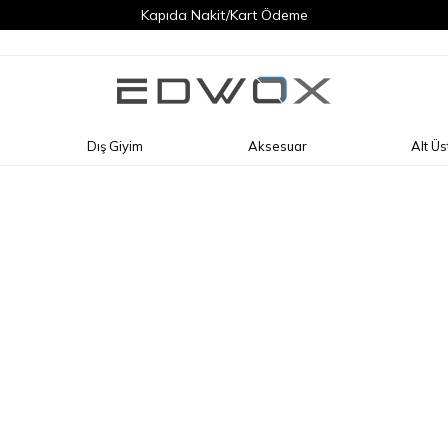
Kapıda Nakit/Kart Ödeme
Dış Giyim
Aksesuar
Alt Üs