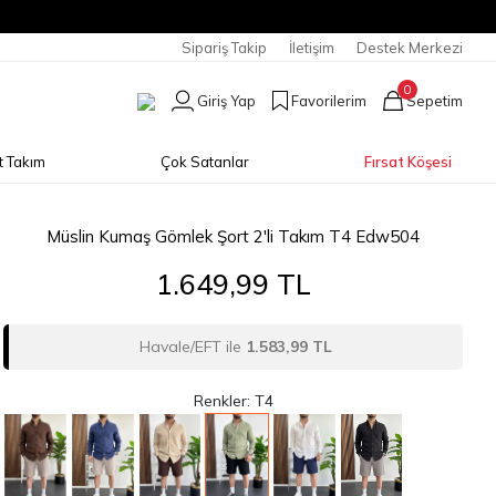
Sipariş Takip
İletişim
Destek Merkezi
0
Giriş Yap
Favorilerim
Sepetim
t Takım
Çok Satanlar
Fırsat Köşesi
Müslin Kumaş Gömlek Şort 2'li Takım T4 Edw504
1.649,99 TL
Havale/EFT ile
1.583,99 TL
Renkler: T4