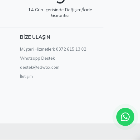
e
14 Gün İçerisinde Değişim/İade
Garantisi
EDWOX Destek
BIZE ULAŞIN
Genellikle birkaç dakika içinde yanıtlıyoruz
Müşteri Hizmetleri: 0372 615 13 02
Whatsapp Destek
destek@edwox.com
İletişim