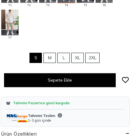
T1
T2
T3
T4
T5
T6
T7
S
M
L
XL
2XL
Sepete Ekle
Tahmini Pazartesi günü kargoda
Tahmini Teslim:
1-3 gün içinde
Ürün Özellikleri