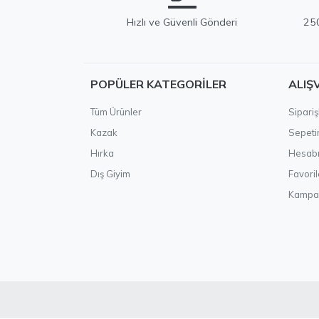
Hızlı ve Güvenli Gönderi
250
POPÜLER KATEGORILER
ALIŞ
Tüm Ürünler
Sipariş
Kazak
Sepet
Hırka
Hesab
Dış Giyim
Favoril
Kampa