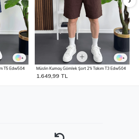
+
+
kım T5 Edw504
Müslin Kumaş Gömlek Şort 2'li Takım T3 Edw504
1.649,99 TL