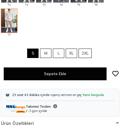
T1
T2
T3
T4
T5
T6
T7
S
M
L
XL
2XL
Sepete Ekle
23 saat 43 dakika içinde
sipariş verirsen en geç
Yarın kargoda
Tahmini Teslim:
1-3 gün içinde
Ürün Özellikleri