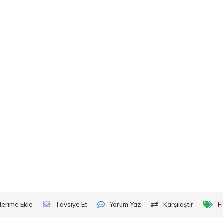
lerime Ekle
Tavsiye Et
Yorum Yaz
Karşılaştır
F