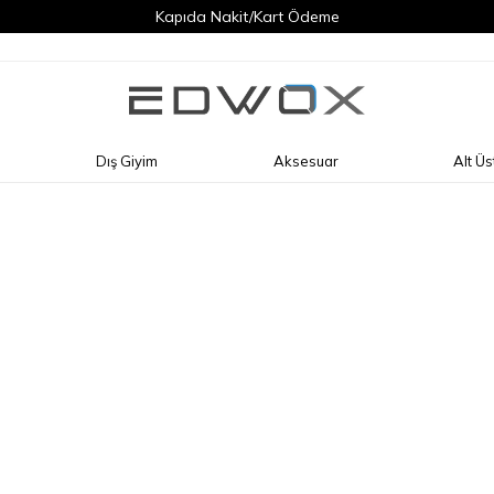
Kapıda Nakit/Kart Ödeme
Dış Giyim
Aksesuar
Alt Üs