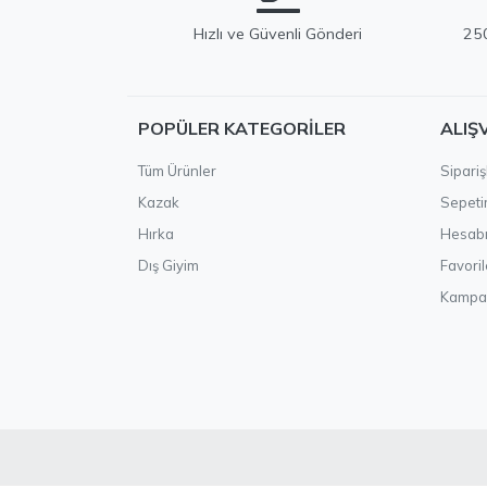
Hızlı ve Güvenli Gönderi
250
POPÜLER KATEGORILER
ALIŞ
Tüm Ürünler
Sipariş
Kazak
Sepet
Hırka
Hesab
Dış Giyim
Favoril
Kampa