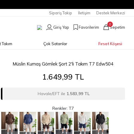
Sipariş Takip
İletişim
Destek Merkezi
0
Giriş Yap
Favorilerim
Sepetim
t Takım
Çok Satanlar
Fırsat Köşesi
Müslin Kumaş Gömlek Şort 2'li Takım T7 Edw504
1.649,99 TL
Havale/EFT ile
1.583,99 TL
Renkler: T7