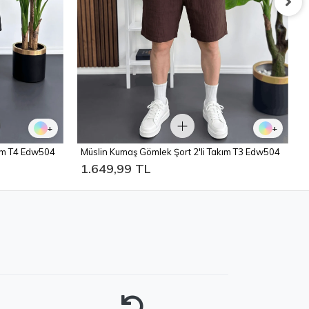
+
+
kım T4 Edw504
Müslin Kumaş Gömlek Şort 2'li Takım T3 Edw504
1.649,99 TL