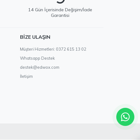
e
14 Gün İçerisinde Değişim/İade
Garantisi
EDWOX Destek
BIZE ULAŞIN
Genellikle birkaç dakika içinde yanıtlıyoruz
Müşteri Hizmetleri: 0372 615 13 02
Whatsapp Destek
destek@edwox.com
İletişim