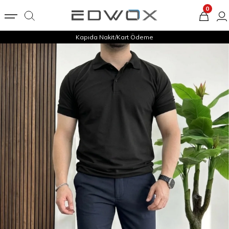
0
Kapıda Nakit/Kart Ödeme