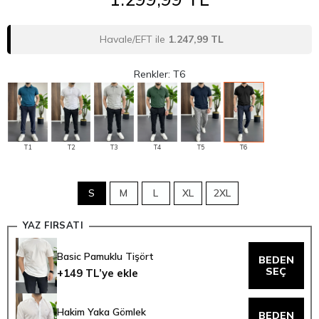
Havale/EFT ile
1.247,99 TL
Renkler: T6
T1
T2
T3
T4
T5
T6
S
M
L
XL
2XL
YAZ FIRSATI
Basic Pamuklu Tişört
BEDEN
SEÇ
+149 TL’ye ekle
Hakim Yaka Gömlek
BEDEN