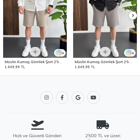
+
+
Müslin Kumaş Gömlek Şort 2'li
Müslin Kumaş Gömlek Şort 2'li
Takım T6 Edw504
Takım T7 Edw504
1.649,99 TL
1.649,99 TL
Hızlı ve Güvenli Gönderi
2500 TL ve üzeri