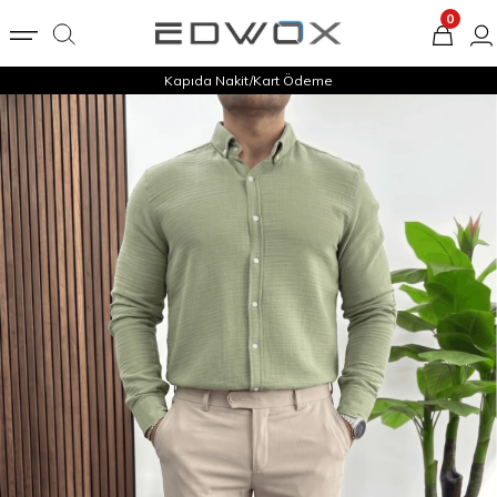
0
Kapıda Nakit/Kart Ödeme