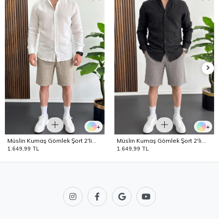
+
+
Müslin Kumaş Gömlek Şort 2'li
Müslin Kumaş Gömlek Şort 2'li
Takım T6 Edw504
Takım T7 Edw504
1.649,99 TL
1.649,99 TL