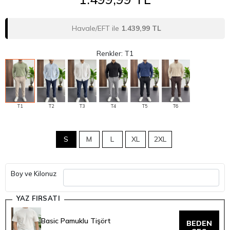
Havale/EFT ile
1.439,99 TL
Renkler: T1
T1
T2
T3
T4
T5
T6
S
M
L
XL
2XL
Boy ve Kilonuz
YAZ FIRSATI
Basic Pamuklu Tişört
BEDEN