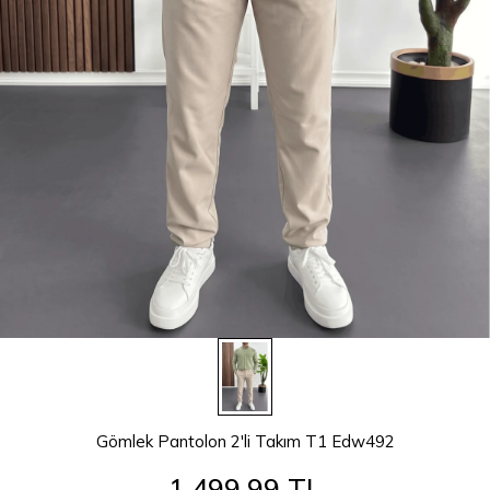
Gömlek Pantolon 2'li Takım T1 Edw492
1.499,99 TL