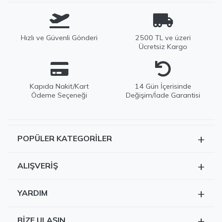
Hızlı ve Güvenli Gönderi
2500 TL ve üzeri
Ücretsiz Kargo
Kapıda Nakit/Kart
14 Gün İçerisinde
Ödeme Seçeneği
Değişim/İade Garantisi
+
POPÜLER KATEGORILER
EDWOX Destek
Tüm Ürünler
Genellikle birkaç dakika içinde yanıtlıyoruz
+
ALIŞVERIŞ
Kazak
Siparişlerim
Hırka
+
YARDIM
Sepetim
Dış Giyim
Teslimat ve İade
Hesabım
+
BIZE ULAŞIN