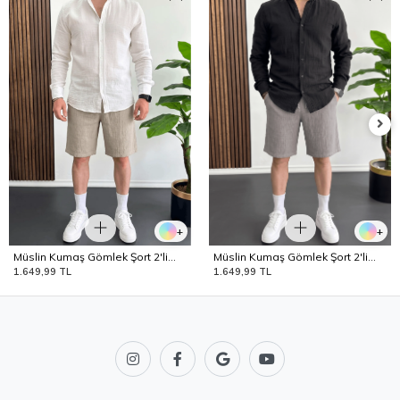
+
+
Müslin Kumaş Gömlek Şort 2'li
Müslin Kumaş Gömlek Şort 2'li
Takım T6 Edw504
Takım T7 Edw504
1.649,99 TL
1.649,99 TL