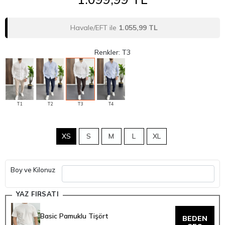
Havale/EFT ile
1.055,99 TL
Renkler: T3
T1
T2
T3
T4
XS
S
M
L
XL
Boy ve Kilonuz
YAZ FIRSATI
Basic Pamuklu Tişört
BEDEN