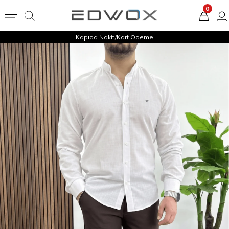
0
Kapıda Nakit/Kart Ödeme