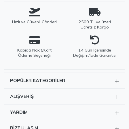
Hızlı ve Güvenli Gönderi
2500 TL ve üzeri
Ücretsiz Kargo
Kapıda Nakit/Kart
14 Gün İçerisinde
Ödeme Seçeneği
Değişim/İade Garantisi
+
POPÜLER KATEGORILER
EDWOX Destek
Tüm Ürünler
Genellikle birkaç dakika içinde yanıtlıyoruz
+
ALIŞVERIŞ
Kazak
Siparişlerim
Hırka
+
YARDIM
Sepetim
Dış Giyim
Teslimat ve İade
Hesabım
+
BIZE ULAŞIN